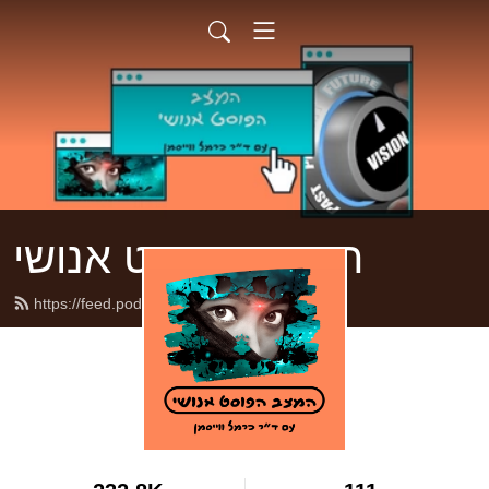
המצב הפוסט אנושי
https://feed.podbean.com/posthum/feed.xml