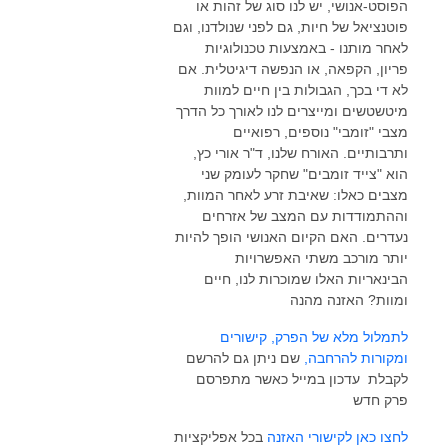
הפוסט-אנושי, יש לנו סוג של זהות או
פוטנציאל של חיות, גם לפני שנולדנו, וגם
לאחר מותנו - באמצעות טכנולוגיות
פריון, הקפאה, או הנפשה דיגיטלית. אם
לא די בכך, הגבולות בין חיים למוות
מיטשטשים ומייצרים לנו לאורך כל הדרך
מצבי "זומבי" נוספים, רפואיים
ותרבותיים. האורח שלנו, ד"ר אורי כץ,
הוא "צייד זומבים" שחקר לעומק שני
מצבים כאלו: שאיבת זרע לאחר המוות,
וההתמודדות עם המצב של אזרחים
נעדרים. האם הקיום האנושי הופך להיות
יותר מורכב משתי האפשרויות
הבינאריות האלו שמוכרות לנו, חיים
ומוות? האזנה מהנה
לתמלול מלא של הפרק, קישורים
ומקורות להרחבה,
שם ניתן גם להרשם
לקבלת עדכון במייל כאשר מתפרסם
פרק חדש
לחצו כאן לקישורי האזנה
בכל אפליקציות