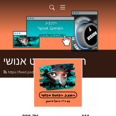
המצב הפוסט אנושי
https://feed.podbean.com/posthum/feed.xml