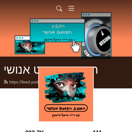
המצב הפוסט אנושי
https://feed.podbean.com/posthum/feed.xml